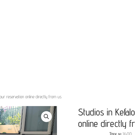
our reservation online directly from us
Studios in Kefal
online directly 
Τσεκ ιν
16:00