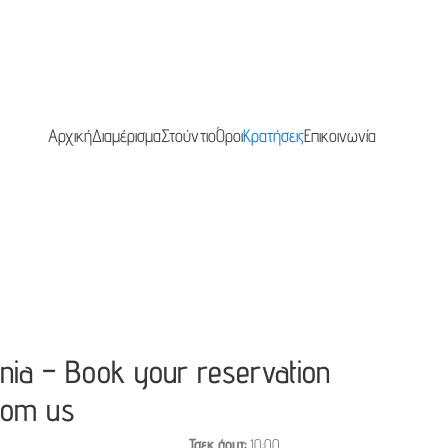
Αρχική
Διαμέρισμα
Στούντιο
Όροι
Κρατήσεις
Επικοινωνία
onia – Book your reservation
from us
Τσεκ άουτ
10:00